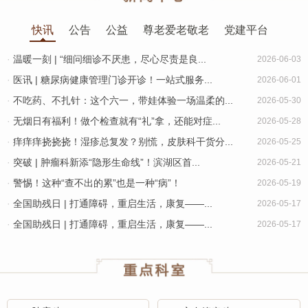
快讯
公告
公益
尊老爱老敬老
党建平台
·
温暖一刻 | “细问细诊不厌患，尽心尽责是良...
2026-06-03
·
医讯 | 糖尿病健康管理门诊开诊！一站式服务...
2026-06-01
·
不吃药、不扎针：这个六一，带娃体验一场温柔的...
2026-05-30
·
无烟日有福利！做个检查就有“礼”拿，还能对症...
2026-05-28
·
痒痒痒挠挠挠！湿疹总复发？别慌，皮肤科干货分...
2026-05-25
·
突破 | 肿瘤科新添“隐形生命线”！滨湖区首...
2026-05-21
·
警惕！这种“查不出的累”也是一种“病”！
2026-05-19
·
全国助残日 | 打通障碍，重启生活，康复——...
2026-05-17
·
全国助残日 | 打通障碍，重启生活，康复——...
2026-05-17