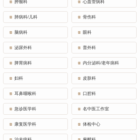
肿瘤科
心血管病科
肺病科/儿科
骨伤科
脑病科
眼科
泌尿外科
普外科
脾胃病科
内分泌科/老年病科
妇科
皮肤科
耳鼻咽喉科
口腔科
急诊医学科
名中医工作室
康复医学科
体检中心
治未病科
麻醉科