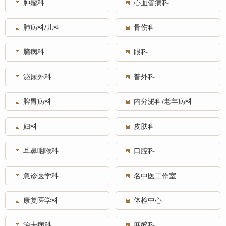
肿瘤科
心血管病科
肺病科/儿科
骨伤科
脑病科
眼科
泌尿外科
普外科
脾胃病科
内分泌科/老年病科
妇科
皮肤科
耳鼻咽喉科
口腔科
急诊医学科
名中医工作室
康复医学科
体检中心
治未病科
麻醉科