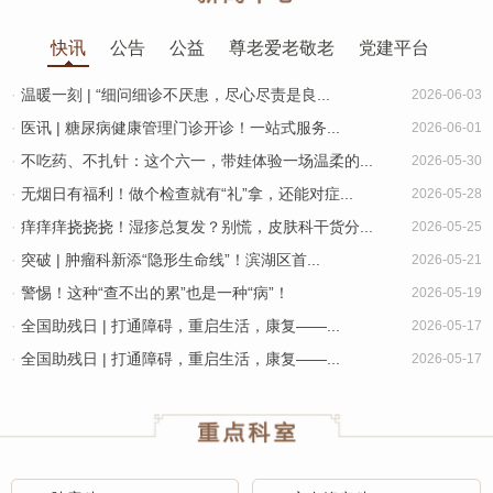
快讯
公告
公益
尊老爱老敬老
党建平台
·
温暖一刻 | “细问细诊不厌患，尽心尽责是良...
2026-06-03
·
医讯 | 糖尿病健康管理门诊开诊！一站式服务...
2026-06-01
·
不吃药、不扎针：这个六一，带娃体验一场温柔的...
2026-05-30
·
无烟日有福利！做个检查就有“礼”拿，还能对症...
2026-05-28
·
痒痒痒挠挠挠！湿疹总复发？别慌，皮肤科干货分...
2026-05-25
·
突破 | 肿瘤科新添“隐形生命线”！滨湖区首...
2026-05-21
·
警惕！这种“查不出的累”也是一种“病”！
2026-05-19
·
全国助残日 | 打通障碍，重启生活，康复——...
2026-05-17
·
全国助残日 | 打通障碍，重启生活，康复——...
2026-05-17